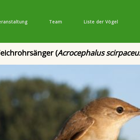
eranstaltung
Team
Liste der Vögel
eichrohrsänger (
Acrocephalus scirpaceu