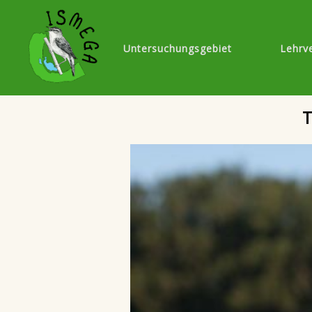
Untersuchungsgebiet
Lehrv
T