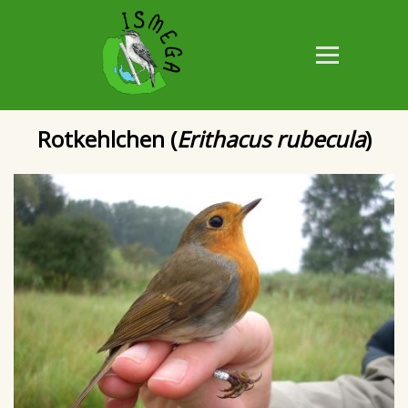
Rotkehlchen (
Erithacus rubecula
)