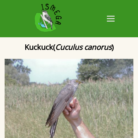
Kuckuck(
Cuculus canorus
)