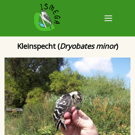
Kleinspecht (
Dryobates minor
)