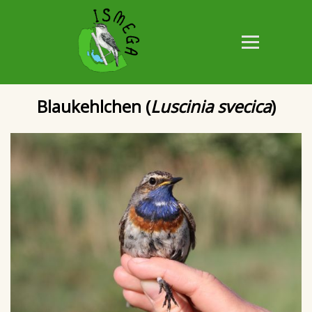
Blaukehlchen (
Luscinia svecica
)